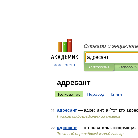
Словари и энциклоп
academic.ru
Толкования
Переводы
адресант
Толкование
Перевод
Книги
адресант
— адрес ант, а (тот, кто адре
21
Русский орфографический словарь
адресант
— отправитель информации
22
Толковый переводоведческий словарь