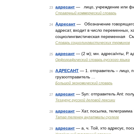
адресант
— лицо, учреждение или фи
23
Справочный коммерческий словарь
Адресант
— Обозначение говорящего в
24
адресат, входит в число переменных,
социолингвистическая переменная См.
Словарь социолингвистических терминов
адресант
— (2 м); мн. адреса/нты, Р. 
25
Орфографический словарь русского языка
АДРЕСАНТ
— 1. отправитель – лицо, 
26
грузоотправитель …
Большой экономический словарь
адресант
— Syn: отправитель Ant: пол
27
Тезаурус русской деловой лексики
адресант
— Хат, посылка, телеграмма 
28
Татар теленең аңлатмалы сүзлеге
адресант
— а, ч. Той, хто адресує, поси
29