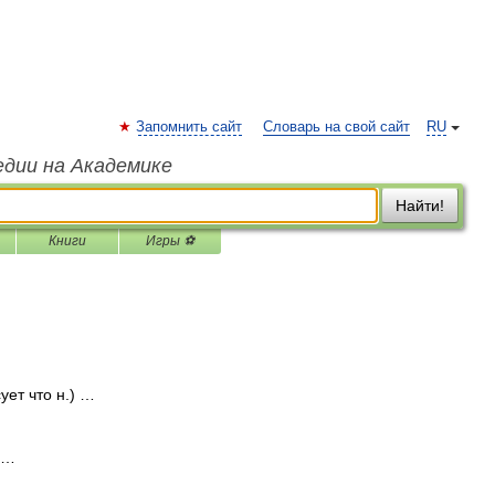
Запомнить сайт
Словарь на свой сайт
RU
едии на Академике
Найти!
Книги
Игры ⚽
сует что н.) …
 …