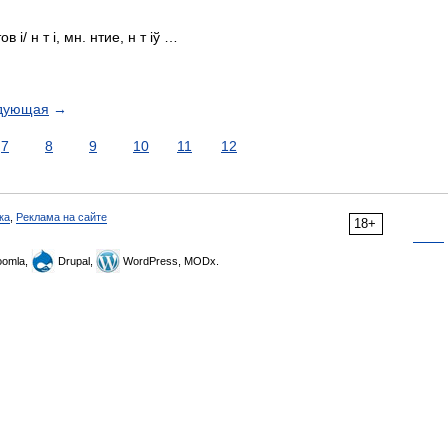
 і/ н т і, мн. нтие, н т іў …
дующая
→
7
8
9
10
11
12
ка
,
Реклама на сайте
18+
omla,
Drupal,
WordPress, MODx.