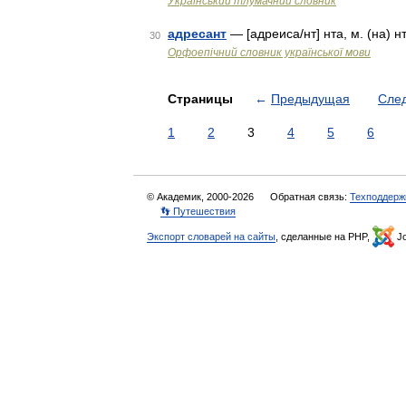
Український тлумачний словник
адресант
— [адреиса/нт] нта, м. (на) нтов
30
Орфоепічний словник української мови
Страницы
←
Предыдущая
Сле
1
2
3
4
5
6
© Академик, 2000-2026
Обратная связь:
Техподдерж
👣 Путешествия
Экспорт словарей на сайты
, сделанные на PHP,
Jo