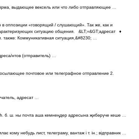
рма, выдающее вексель или что либо отправляющее …
 оппозиции «говорящий / слушающий». Так же, как и
 характеризующих ситуацию общения. &LT;=&GT;адресат ♦
 также: Коммуникативная ситуация,&#8230; …
адреса/нтов (отправитель) …
посылающее почтовое или телеграфное отправление 2.
учатель, адресат …
һ. б. ш. ны почта аша кемнеңдер адресына җибәрүче кеше …
лає кому небудь лист, телеграму, вантаж і т. ін.; відправник …